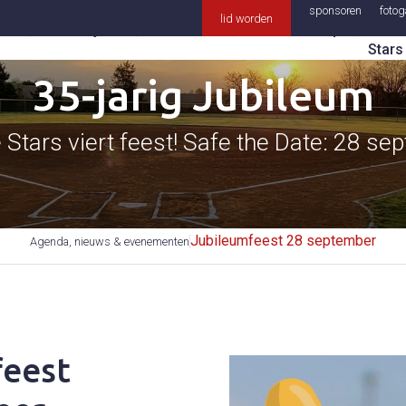
Over
sponsoren
fotoga
lid worden
bal
Wedstrijden
Informatie
Lidmaatschap
Doub
Stars
35-jarig Jubileum
 Stars viert feest! Safe the Date: 28 se
Jubileumfeest 28 september
Agenda, nieuws & evenementen
feest