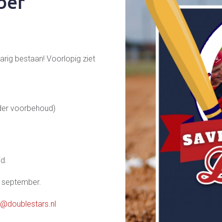
ber
arig bestaan! Voorlopig ziet
nder voorbehoud)
jd.
8 september.
r@doublestars.nl