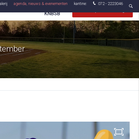
lerij
agenda, nieuws & evenementen
kantine:
072 - 2223046
Inloggen
le
Contact
Gratis proeftraining
KNBSB
ptember