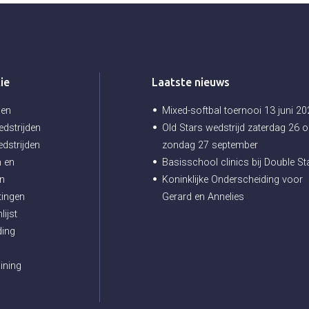
ie
Laatste nieuws
gen
Mixed-softbal toernooi 13 juni 2
dstrijden
Old Stars wedstrijd zaterdag 26 o
dstrijden
zondag 27 september
 en
Basisschool clinics bij Double St
en
Koninklijke Onderscheiding voor
tingen
Gerard en Annelies
lijst
ding
ining