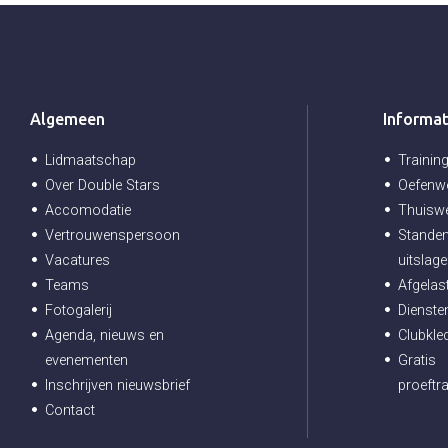
Algemeen
Informat
Lidmaatschap
Trainin
Over Double Stars
Oefenwe
Accomodatie
Thuiswe
Vertrouwenspersoon
Standen
Vacatures
uitslag
Teams
Afgelas
Fotogalerij
Diensten
Agenda, nieuws en
Clubkle
evenementen
Gratis
Inschrijven nieuwsbrief
proeftra
Contact