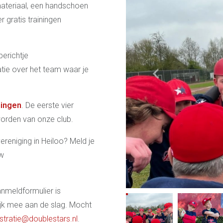
materiaal, een handschoen
r gratis trainingen
erichtje
matie over het team waar je
ningen
. De eerste vier
 worden van onze club.
vereniging in Heiloo? Meld je
uw
anmeldformulier is
ijk mee aan de slag. Mocht
stratie@doublestars.nl
.