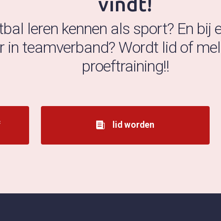
vindt!
ftbal leren kennen als sport? En bij
 in teamverband? Wordt lid of meld
proeftraining!!
f
lid worden