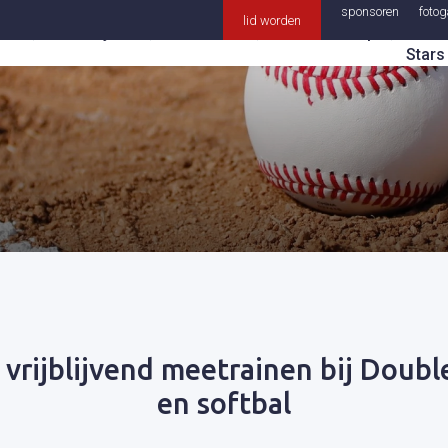
Over
sponsoren
fotoga
lid worden
bal
Wedstrijden
Informatie
Lidmaatschap
Doub
Stars
 vrijblijvend meetrainen bij Doubl
en softbal