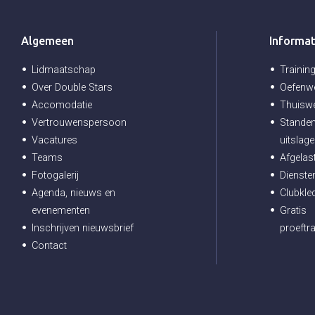
Algemeen
Informat
Lidmaatschap
Trainin
Over Double Stars
Oefenwe
Accomodatie
Thuiswe
Vertrouwenspersoon
Standen
Vacatures
uitslag
Teams
Afgelas
Fotogalerij
Diensten
Agenda, nieuws en
Clubkle
evenementen
Gratis
Inschrijven nieuwsbrief
proeftra
Contact