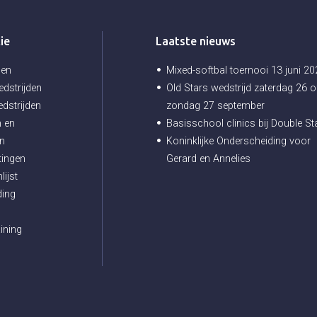
ie
Laatste nieuws
gen
Mixed-softbal toernooi 13 juni 2
dstrijden
Old Stars wedstrijd zaterdag 26 o
dstrijden
zondag 27 september
 en
Basisschool clinics bij Double St
en
Koninklijke Onderscheiding voor
tingen
Gerard en Annelies
lijst
ding
ining