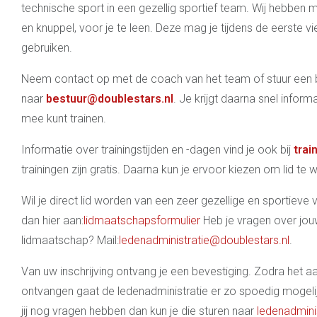
technische sport in een gezellig sportief team. Wij hebben 
en knuppel, voor je te leen. Deze mag je tijdens de eerste vie
gebruiken.
Neem contact op met de coach van het team of stuur een b
naar
bestuur@doublestars.nl
. Je krijgt daarna snel infor
mee kunt trainen.
Informatie over trainingstijden en -dagen vind je ook bij
trai
trainingen zijn gratis. Daarna kun je ervoor kiezen om lid te
Wil je direct lid worden van een zeer gezellige en sportieve 
dan hier aan:
lidmaatschapsformulier
Heb je vragen over jo
lidmaatschap? Mail:
ledenadministratie@doublestars.nl
.
Van uw inschrijving ontvang je een bevestiging. Zodra het a
ontvangen gaat de ledenadministratie er zo spoedig mogel
jij nog vragen hebben dan kun je die sturen naar
ledenadmini