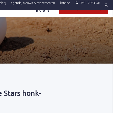
lerij
agenda, nieuws & evenementen
kantine:
072 - 2223046
Inloggen
le
Contact
Gratis proeftraining
KNBSB
e Stars honk-