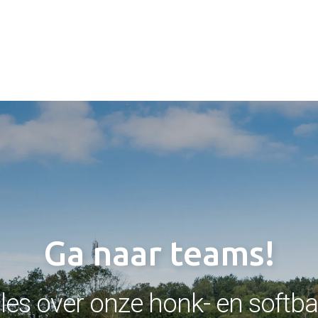
Ga naar teams!
lles over onze honk- en softb